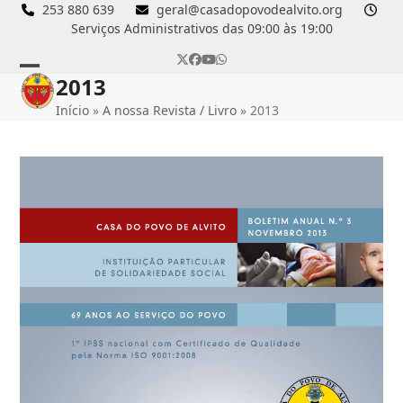
Skip
253 880 639
geral@casadopovodealvito.org
Serviços Administrativos das 09:00 às 19:00
to
content
Twitter
Facebook
YouTube
Whatsapp
2013
Open
Close
Início
»
A nossa Revista / Livro
»
2013
mobile
mobile
menu
menu