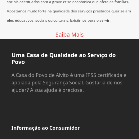
sociais acentuados com a grave crise económica que afeta as famílias.
Apostamos muito forte na qualidade dos serviços prestados quer sejam
eles educativos, sociais ou culturais.
Existimos para o servir.
Saiba Mais
Uma Casa de Qualidade ao Serviço do
Povo
A Casa do Povo de Alvito é uma IPSS certificada e
apoiada pela Segurança Social. Gostaria de nos
ajudar? A sua ajuda é preciosa.
Informação ao Consumidor