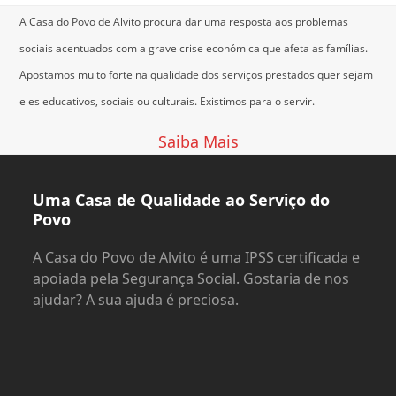
A Casa do Povo de Alvito procura dar uma resposta aos problemas
sociais acentuados com a grave crise económica que afeta as famílias.
Apostamos muito forte na qualidade dos serviços prestados quer sejam
eles educativos, sociais ou culturais.
Existimos para o servir.
Saiba Mais
Uma Casa de Qualidade ao Serviço do
Povo
A Casa do Povo de Alvito é uma IPSS certificada e
apoiada pela Segurança Social. Gostaria de nos
ajudar? A sua ajuda é preciosa.