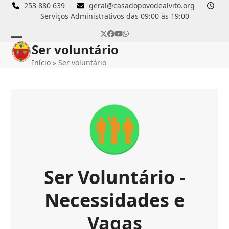
Skip
253 880 639
geral@casadopovodealvito.org
Serviços Administrativos das 09:00 às 19:00
to
content
Twitter
Facebook
YouTube
Whatsapp
Ser voluntário
Open
Close
Início
»
Ser voluntário
mobile
mobile
menu
menu
Ser Voluntário -
Necessidades e
Vagas