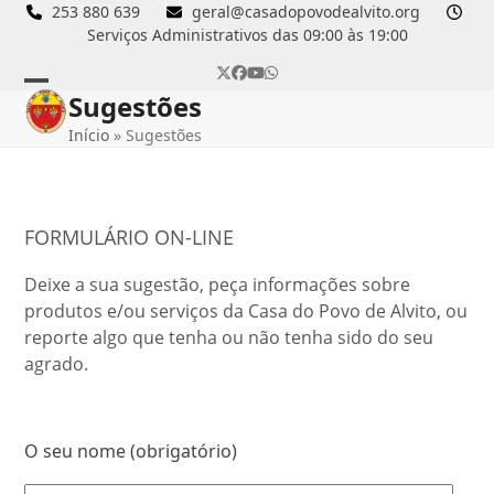
Skip
253 880 639
geral@casadopovodealvito.org
Serviços Administrativos das 09:00 às 19:00
to
content
Twitter
Facebook
YouTube
Whatsapp
Sugestões
Open
Close
Início
»
Sugestões
mobile
mobile
menu
menu
FORMULÁRIO ON-LINE
Deixe a sua sugestão, peça informações sobre
produtos e/ou serviços da Casa do Povo de Alvito, ou
reporte algo que tenha ou não tenha sido do seu
agrado.
O seu nome (obrigatório)