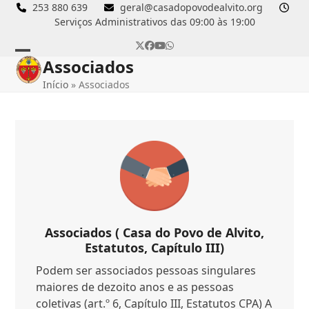
Skip
253 880 639
geral@casadopovodealvito.org
Serviços Administrativos das 09:00 às 19:00
to
content
Twitter
Facebook
YouTube
Whatsapp
Associados
Open
Close
Início
»
Associados
mobile
mobile
menu
menu
Associados ( Casa do Povo de Alvito,
Estatutos, Capítulo III)
Podem ser associados pessoas singulares
maiores de dezoito anos e as pessoas
coletivas (art.º 6, Capítulo III, Estatutos CPA) A