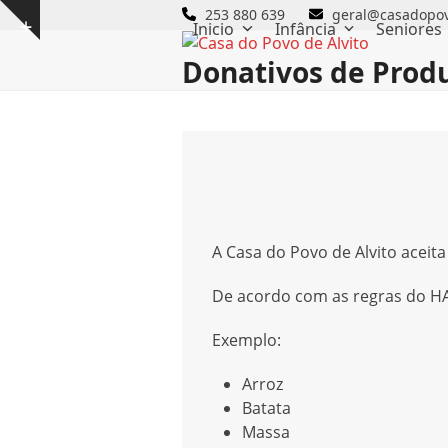
Skip
253 880 639
geral@casadopov
Inicio
Infância
Seniores
Show
to
notice
content
Donativos de Prod
A Casa do Povo de Alvito aceit
De acordo com as regras do HA
Exemplo:
Arroz
Batata
Massa