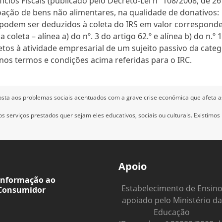
cios Fiscais (publicado pelo Decreto-Lei nº 108/2008, de 26
doação de bens não alimentares, na qualidade de donativos:
 podem ser deduzidos à coleta do IRS em valor correspond
a coleta – alínea a) do nº. 3 do artigo 62.º e alínea b) do n.º 
tos à atividade empresarial de um sujeito passivo da categ
nos termos e condições acima referidas para o IRC.
osta aos problemas sociais acentuados com a grave crise económica que afeta a
 serviços prestados quer sejam eles educativos, sociais ou culturais.
Existimos
Apoio
Informação ao
Estabelecimento de Ensin
Consumidor
apoiado pelo Ministério da
Educação