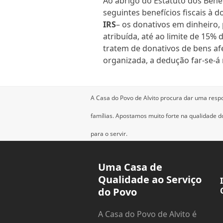
Ao abrigo do Estatuto dos Benefí
seguintes benefícios fiscais à 
IRS
– os donativos em dinheiro,
atribuída, até ao limite de 15% d
tratem de donativos de bens afe
organizada, a dedução far-se-á 
A Casa do Povo de Alvito procura dar uma resp
famílias.
Apostamos muito forte na qualidade dos
para o servir.
Uma Casa de
Qualidade ao Serviço
do Povo
A Casa do Povo de Alvito é