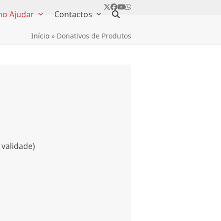
Twitter
Facebook
YouTube
Whatsapp
o Ajudar
Contactos
Início
»
Donativos de Produtos
validade)