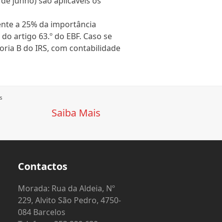
 de junho) são aplicáveis os
ente a 25% da importância
1 do artigo 63.º do EBF. Caso se
oria B do IRS, com contabilidade
s
Saiba Mais
Contactos
o
Morada: Rua da Aldeia, Nº
229, Alvito São Pedro, 4750-
084 Barcelos