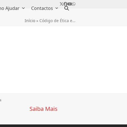
Twitter
Facebook
YouTube
Whatsapp
o Ajudar
Contactos
Início
»
Código de Ética e…
s
Saiba Mais