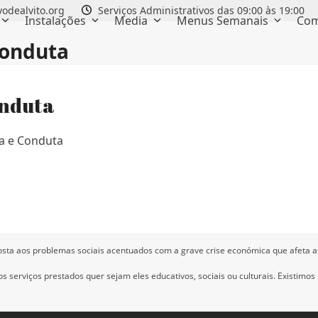
odealvito.org
Serviços Administrativos das 09:00 às 19:00
Instalações
Media
Menus Semanais
Com
Conduta
onduta
ca e Conduta
Código de Ética e Conduta
osta aos problemas sociais acentuados com a grave crise económica que afeta a
 serviços prestados quer sejam eles educativos, sociais ou culturais.
Existimos