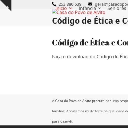
Skip
253 880 639
geral@casadopov
Inicio
Infância
Seniores
Show
to
notice
content
Código de Ética e 
Código de Ética e C
Faça o download do Código de Éti
A Casa do Povo de Alvito procura dar uma resp
famílias.
Apostamos muito forte na qualidade dos
para o servir.