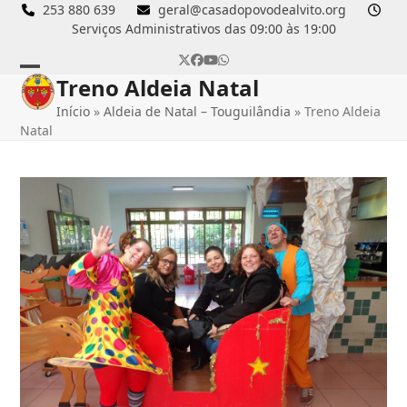
Skip
253 880 639
geral@casadopovodealvito.org
Serviços Administrativos das 09:00 às 19:00
to
content
Twitter
Facebook
YouTube
Whatsapp
Treno Aldeia Natal
Open
Close
Início
»
Aldeia de Natal – Touguilândia
»
Treno Aldeia
mobile
mobile
Natal
menu
menu