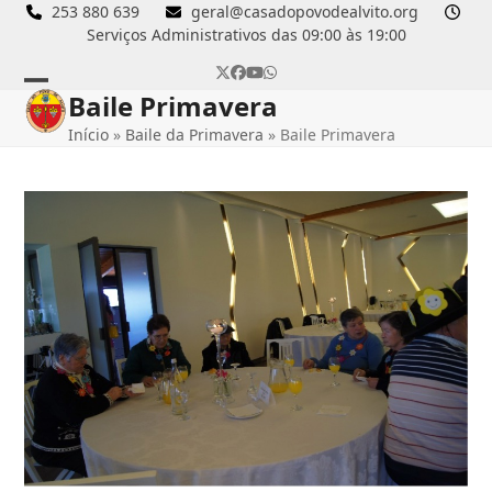
Skip
253 880 639
geral@casadopovodealvito.org
Serviços Administrativos das 09:00 às 19:00
to
content
Twitter
Facebook
YouTube
Whatsapp
Baile Primavera
Open
Close
Início
»
Baile da Primavera
»
Baile Primavera
mobile
mobile
menu
menu