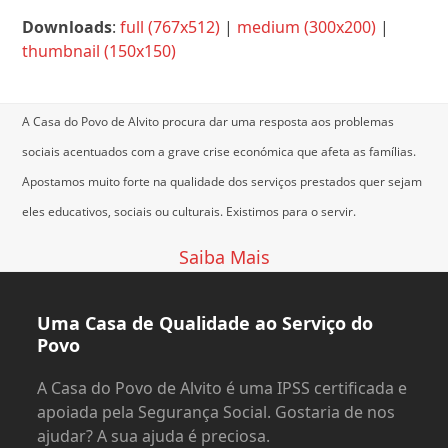
Downloads
:
full (767x512)
|
medium (300x200)
|
thumbnail (150x150)
A Casa do Povo de Alvito procura dar uma resposta aos problemas
sociais acentuados com a grave crise económica que afeta as famílias.
Apostamos muito forte na qualidade dos serviços prestados quer sejam
eles educativos, sociais ou culturais.
Existimos para o servir.
Saiba Mais
Uma Casa de Qualidade ao Serviço do
Povo
A Casa do Povo de Alvito é uma IPSS certificada e
apoiada pela Segurança Social. Gostaria de nos
ajudar? A sua ajuda é preciosa.