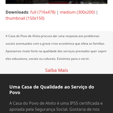
Downloads
:
full (716x478)
|
medium (300x200)
|
thumbnail (150x150)
A Casa do Povo de Alvito procura dar uma resposta aos problemas
sociais acentuados com a grave crise económica que afeta as famílias.
Apostamos muito forte na qualidade dos serviços prestados quer sejam
eles educativos, sociais ou culturais.
Existimos para o servir.
Saiba Mais
Uma Casa de Qualidade ao Serviço do
Povo
A Casa do Povo de Alvito é uma IPSS certificada e
apoiada pela Segurança Social. Gostaria de nos