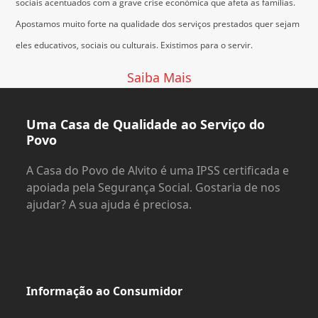
sociais acentuados com a grave crise económica que afeta as famílias.
Apostamos muito forte na qualidade dos serviços prestados quer sejam
eles educativos, sociais ou culturais.
Existimos para o servir.
Saiba Mais
Uma Casa de Qualidade ao Serviço do
Povo
A Casa do Povo de Alvito é uma IPSS certificada e
apoiada pela Segurança Social. Gostaria de nos
ajudar? A sua ajuda é preciosa.
Informação ao Consumidor