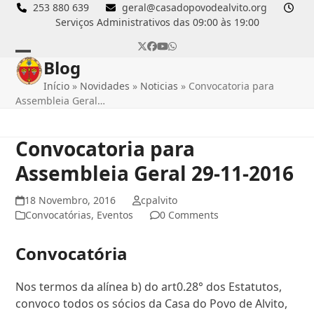
Skip
253 880 639
geral@casadopovodealvito.org
Serviços Administrativos das 09:00 às 19:00
to
content
Twitter
Facebook
YouTube
Whatsapp
Blog
Open
Close
Início
»
Novidades
»
Noticias
»
Convocatoria para
mobile
mobile
Assembleia Geral…
menu
menu
Convocatoria para
Assembleia Geral 29-11-2016
18 Novembro, 2016
cpalvito
Convocatórias
,
Eventos
0 Comments
Convocatória
Nos termos da alínea b) do art0.28° dos Estatutos,
convoco todos os sócios da Casa do Povo de Alvito,