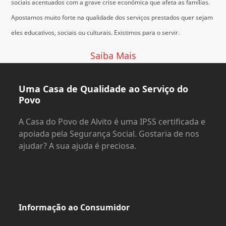
sociais acentuados com a grave crise económica que afeta as famílias.
Apostamos muito forte na qualidade dos serviços prestados quer sejam
eles educativos, sociais ou culturais.
Existimos para o servir.
Saiba Mais
Uma Casa de Qualidade ao Serviço do
Povo
A Casa do Povo de Alvito é uma IPSS certificada e
apoiada pela Segurança Social. Gostaria de nos
ajudar? A sua ajuda é preciosa.
Informação ao Consumidor