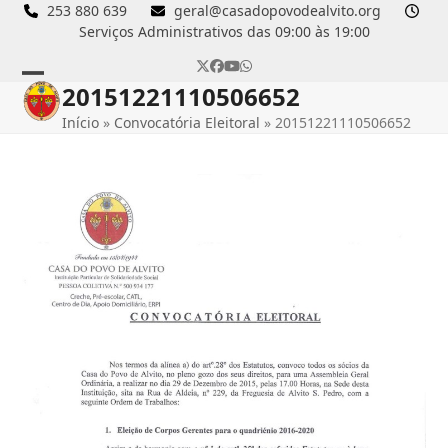
Skip
253 880 639
geral@casadopovodealvito.org
Serviços Administrativos das 09:00 às 19:00
to
content
Twitter
Facebook
YouTube
Whatsapp
20151221110506652
Open
Close
Início
»
Convocatória Eleitoral
»
20151221110506652
mobile
mobile
menu
menu