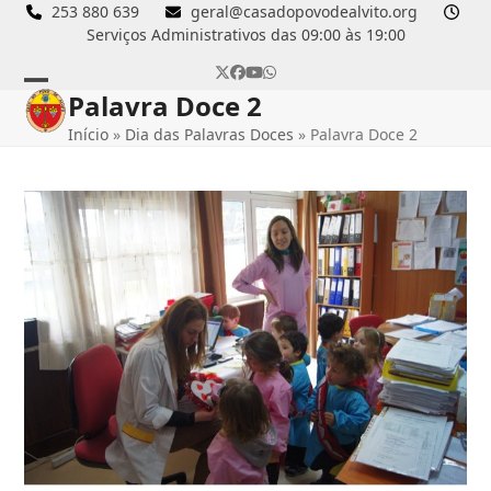
Skip
253 880 639
geral@casadopovodealvito.org
Serviços Administrativos das 09:00 às 19:00
to
content
Twitter
Facebook
YouTube
Whatsapp
Palavra Doce 2
Open
Close
Início
»
Dia das Palavras Doces
»
Palavra Doce 2
mobile
mobile
menu
menu