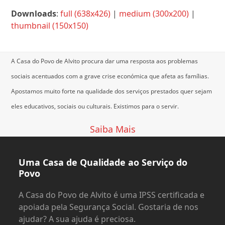
Downloads
:
full (638x426)
|
medium (300x200)
|
thumbnail (150x150)
A Casa do Povo de Alvito procura dar uma resposta aos problemas
sociais acentuados com a grave crise económica que afeta as famílias.
Apostamos muito forte na qualidade dos serviços prestados quer sejam
eles educativos, sociais ou culturais.
Existimos para o servir.
Saiba Mais
Uma Casa de Qualidade ao Serviço do
Povo
A Casa do Povo de Alvito é uma IPSS certificada e
apoiada pela Segurança Social. Gostaria de nos
ajudar? A sua ajuda é preciosa.