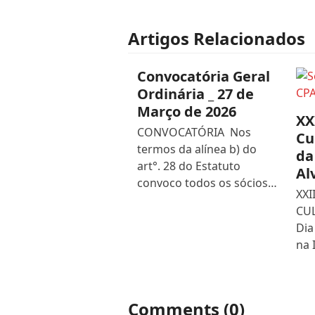
Artigos Relacionados
Convocatória Geral
Ordinária _ 27 de
Março de 2026
XX
CONVOCATÓRIA Nos
Cu
termos da alínea b) do
da
art°. 28 do Estatuto
Al
convoco todos os sócios…
XXI
CUL
Dia
na 
Comments (0)