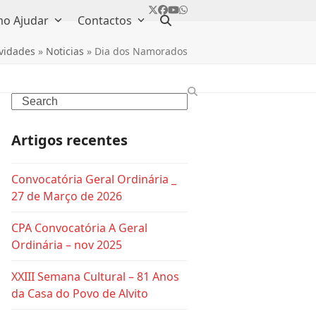
Twitter
Facebook
YouTube
Whatsapp
o Ajudar
Contactos
vidades
»
Noticias
»
Dia dos Namorados
Search
Artigos recentes
Convocatória Geral Ordinária _
27 de Março de 2026
CPA Convocatória A Geral
Ordinária – nov 2025
XXIII Semana Cultural – 81 Anos
da Casa do Povo de Alvito