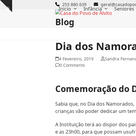
Skip
253 880 639
geral@casadopov
Inicio
Infância
Seniores
Show
to
notice
content
Blog
Dia dos Namor
4 Fevereiro, 2019
Sandra Fernan
0 Comments
Comemoração do D
Sabia que, no Dia dos Namorados, 
crianças vão poder dedicar um te
A Instituição terá ao dispor dos pa
e as 23h00, para que possam usuf