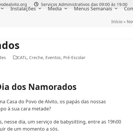
odealvito.org
Serviços Administrativos das 09:00 às 19:00
Instalações
Media
Menus Semanais
Com
Início
»
No
ados
des
CATL
,
Creche
,
Eventos
,
Pré-Escolar
ia dos Namorados
na Casa do Povo de Alvito, os papás das nossas
mpo à sua cara metade?
is, nesse dia, um serviço de babysitting, entre as 19h00
ruir de um momento a sós.