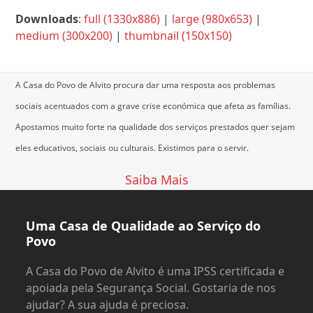
Downloads
:
full (1330x886)
|
large (980x653)
|
medium (300x200)
|
thumbnail (150x150)
A Casa do Povo de Alvito procura dar uma resposta aos problemas
sociais acentuados com a grave crise económica que afeta as famílias.
Apostamos muito forte na qualidade dos serviços prestados quer sejam
eles educativos, sociais ou culturais.
Existimos para o servir.
Saiba Mais
Uma Casa de Qualidade ao Serviço do
Povo
A Casa do Povo de Alvito é uma IPSS certificada e
apoiada pela Segurança Social. Gostaria de nos
ajudar? A sua ajuda é preciosa.