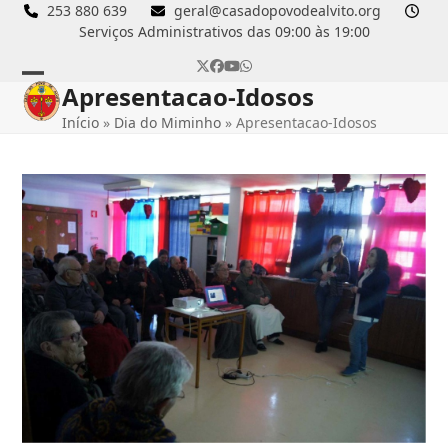
Skip
253 880 639
geral@casadopovodealvito.org
Serviços Administrativos das 09:00 às 19:00
to
content
Twitter
Facebook
YouTube
Whatsapp
Apresentacao-Idosos
Open
Close
Início
»
Dia do Miminho
»
Apresentacao-Idosos
mobile
mobile
menu
menu