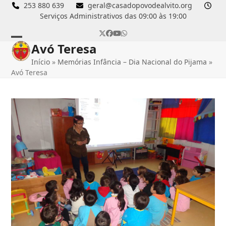
Skip
253 880 639
geral@casadopovodealvito.org
Serviços Administrativos das 09:00 às 19:00
to
content
Twitter
Facebook
YouTube
Whatsapp
Avó Teresa
Open
Close
Início
»
Memórias Infância – Dia Nacional do Pijama
»
mobile
mobile
Avó Teresa
menu
menu