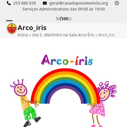
Skip
253 880 639
geral@casadopovodealvito.org
Serviços Administrativos das 09:00 às 19:00
to
content
Twitter
Facebook
YouTube
Whatsapp
Arco_iris
Open
Close
Início
»
Dia S. Martinho na Sala Arco-Íris
»
Arco_iris
mobile
mobile
menu
menu