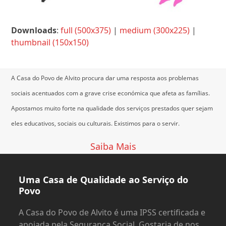
Downloads
:
full (500x375)
|
medium (300x225)
|
thumbnail (150x150)
A Casa do Povo de Alvito procura dar uma resposta aos problemas
sociais acentuados com a grave crise económica que afeta as famílias.
Apostamos muito forte na qualidade dos serviços prestados quer sejam
eles educativos, sociais ou culturais.
Existimos para o servir.
Saiba Mais
Uma Casa de Qualidade ao Serviço do
Povo
A Casa do Povo de Alvito é uma IPSS certificada e
apoiada pela Segurança Social. Gostaria de nos