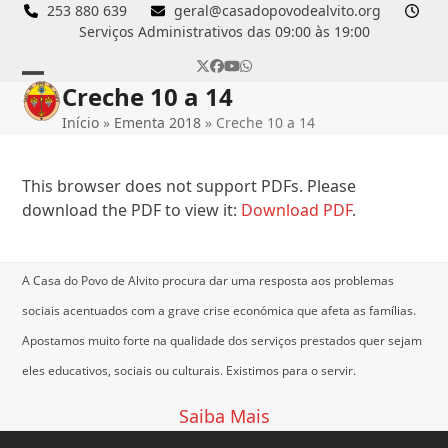
Skip
253 880 639
geral@casadopovodealvito.org
Serviços Administrativos das 09:00 às 19:00
to
content
Twitter
Facebook
YouTube
Whatsapp
Creche 10 a 14
Open
Close
Início
»
Ementa 2018
»
Creche 10 a 14
mobile
mobile
menu
menu
This browser does not support PDFs. Please
download the PDF to view it:
Download PDF
.
A Casa do Povo de Alvito procura dar uma resposta aos problemas
sociais acentuados com a grave crise económica que afeta as famílias.
Apostamos muito forte na qualidade dos serviços prestados quer sejam
eles educativos, sociais ou culturais.
Existimos para o servir.
Saiba Mais