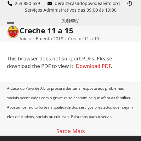
Skip
253 880 639
geral@casadopovodealvito.org
Serviços Administrativos das 09:00 às 19:00
to
content
Twitter
Facebook
YouTube
Whatsapp
Creche 11 a 15
Open
Close
Início
»
Ementa 2018
»
Creche 11 a 15
mobile
mobile
menu
menu
This browser does not support PDFs. Please
download the PDF to view it:
Download PDF
.
A Casa do Povo de Alvito procura dar uma resposta aos problemas
sociais acentuados com a grave crise económica que afeta as famílias.
Apostamos muito forte na qualidade dos serviços prestados quer sejam
eles educativos, sociais ou culturais.
Existimos para o servir.
Saiba Mais