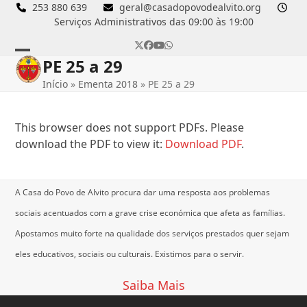
Skip
253 880 639
geral@casadopovodealvito.org
Serviços Administrativos das 09:00 às 19:00
to
content
Twitter
Facebook
YouTube
Whatsapp
PE 25 a 29
Open
Close
Início
»
Ementa 2018
»
PE 25 a 29
mobile
mobile
menu
menu
This browser does not support PDFs. Please
download the PDF to view it:
Download PDF
.
A Casa do Povo de Alvito procura dar uma resposta aos problemas
sociais acentuados com a grave crise económica que afeta as famílias.
Apostamos muito forte na qualidade dos serviços prestados quer sejam
eles educativos, sociais ou culturais.
Existimos para o servir.
Saiba Mais