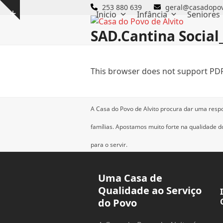
Skip
253 880 639
geral@casadopov
Inicio
Infância
Seniores
Show
to
notice
content
SAD.Cantina Social
This browser does not support PDF
A Casa do Povo de Alvito procura dar uma resp
famílias.
Apostamos muito forte na qualidade dos
para o servir.
Uma Casa de
Qualidade ao Serviço
do Povo