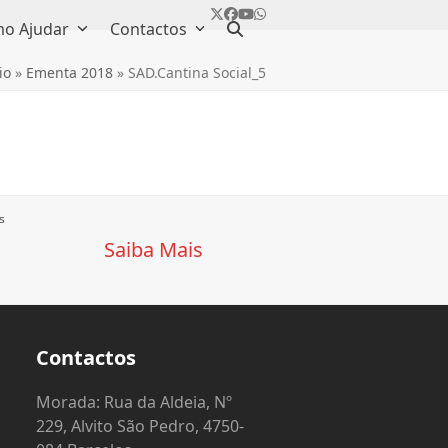
Twitter
Facebook
YouTube
Whatsapp
o Ajudar
Contactos
io
»
Ementa 2018
»
SAD.Cantina Social_5
s
Saiba Mais
Contactos
o
Morada: Rua da Aldeia, Nº
229, Alvito São Pedro, 4750-