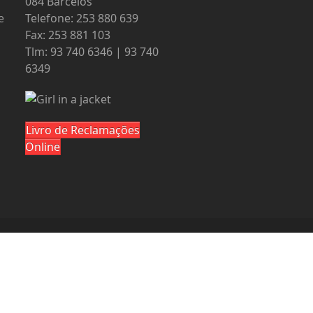
084 Barcelos
e
Telefone: 253 880 639
Fax: 253 881 103
Tlm: 93 740 6346 | 93 740
6349
Livro de Reclamações
Online