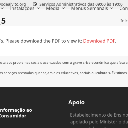
odealvito.org
Serviços Administrativos das 09:00 às 19:00
Instalações
Media
Menus Semanais
Com
_5
Iníc
s. Please download the PDF to view it:
Download PDF
.
osta aos problemas sociais acentuados com a grave crise económica que afeta a
 serviços prestados quer sejam eles educativos, sociais ou culturais.
Existimos
Apoio
Informação ao
Estabelecimento de Ensin
Consumidor
apoiado pelo Ministério da