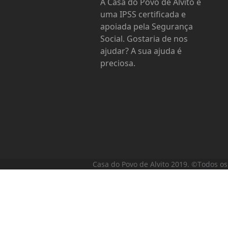
A Casa do Povo de Alvito é
uma IPSS certificada e
apoiada pela Segurança
Social. Gostaria de nos
ajudar? A sua ajuda é
preciosa.
Casa do Povo de Alvito 2019. ©Todos os 