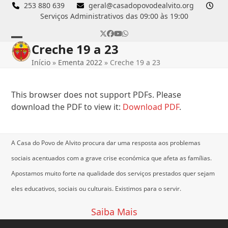
Skip
253 880 639
geral@casadopovodealvito.org
Serviços Administrativos das 09:00 às 19:00
to
content
Twitter
Facebook
YouTube
Whatsapp
Creche 19 a 23
Open
Close
Início
»
Ementa 2022
»
Creche 19 a 23
mobile
mobile
menu
menu
This browser does not support PDFs. Please
download the PDF to view it:
Download PDF
.
A Casa do Povo de Alvito procura dar uma resposta aos problemas
sociais acentuados com a grave crise económica que afeta as famílias.
Apostamos muito forte na qualidade dos serviços prestados quer sejam
eles educativos, sociais ou culturais.
Existimos para o servir.
Saiba Mais