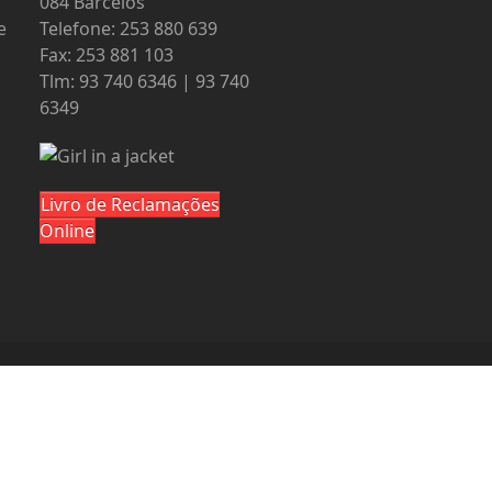
084 Barcelos
e
Telefone: 253 880 639
Fax: 253 881 103
Tlm: 93 740 6346 | 93 740
6349
Livro de Reclamações
Online