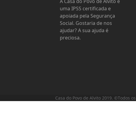
A Casa do Povo de Alvito é
uma IPSS certificada e
apoiada pela Segurança
Social. Gostaria de nos
ajudar? A sua ajuda é
preciosa.
Casa do Povo de Alvito 2019. ©Todos os 