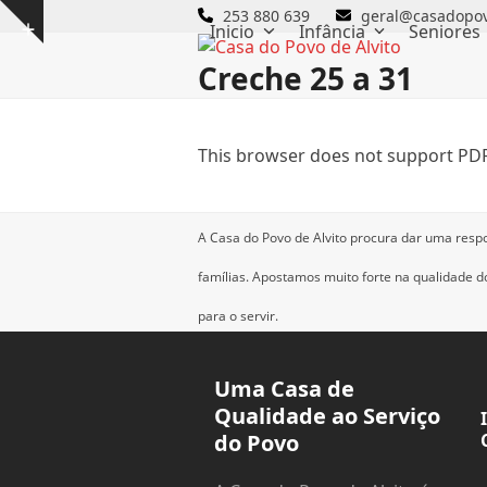
Skip
253 880 639
geral@casadopov
Inicio
Infância
Seniores
Show
to
notice
content
Creche 25 a 31
This browser does not support PDF
A Casa do Povo de Alvito procura dar uma resp
famílias.
Apostamos muito forte na qualidade dos
para o servir.
Uma Casa de
Qualidade ao Serviço
do Povo