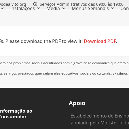
odealvito.org
Serviços Administrativos das 09:00 às 19:00
Instalações
Media
Menus Semanais
Com
s. Please download the PDF to view it:
Download PDF
.
osta aos problemas sociais acentuados com a grave crise económica que afeta a
 serviços prestados quer sejam eles educativos, sociais ou culturais.
Existimos
Apoio
Informação ao
Estabelecimento de Ensin
Consumidor
apoiado pelo Ministério da