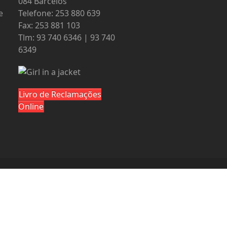
084 Barcelos
e
Telefone: 253 880 639
Fax: 253 881 103
Tlm: 93 740 6346 | 93 740
6349
Livro de Reclamações
Online