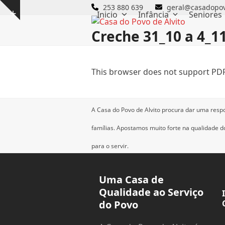
Skip
253 880 639
geral@casadopov
Inicio
Infância
Seniores
Show
to
notice
content
Creche 31_10 a 4_1
This browser does not support PDF
A Casa do Povo de Alvito procura dar uma resp
famílias.
Apostamos muito forte na qualidade dos
para o servir.
Uma Casa de
Qualidade ao Serviço
do Povo