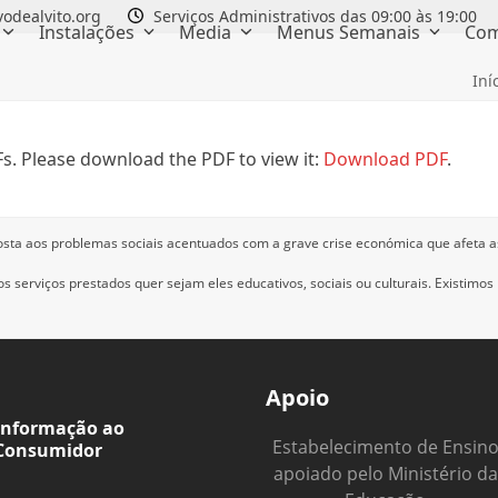
odealvito.org
Serviços Administrativos das 09:00 às 19:00
Instalações
Media
Menus Semanais
Com
1
Iní
s. Please download the PDF to view it:
Download PDF
.
osta aos problemas sociais acentuados com a grave crise económica que afeta a
 serviços prestados quer sejam eles educativos, sociais ou culturais.
Existimos
Apoio
Informação ao
Estabelecimento de Ensin
Consumidor
apoiado pelo Ministério da