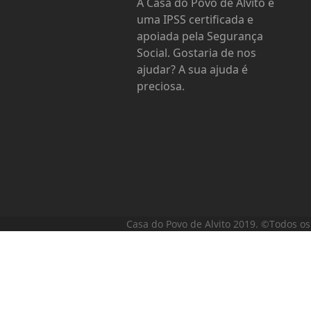
A Casa do Povo de Alvito é
uma IPSS certificada e
apoiada pela Segurança
Social. Gostaria de nos
ajudar? A sua ajuda é
preciosa.
Casa do Povo de Alvito 2019. ©Todos os 