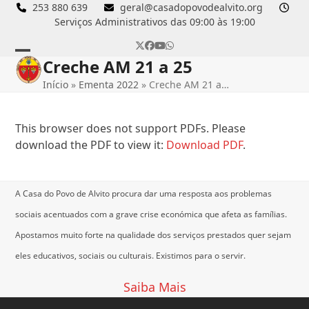
Skip
253 880 639
geral@casadopovodealvito.org
Serviços Administrativos das 09:00 às 19:00
to
content
Twitter
Facebook
YouTube
Whatsapp
Creche AM 21 a 25
Open
Close
Início
»
Ementa 2022
»
Creche AM 21 a…
mobile
mobile
menu
menu
This browser does not support PDFs. Please
download the PDF to view it:
Download PDF
.
A Casa do Povo de Alvito procura dar uma resposta aos problemas
sociais acentuados com a grave crise económica que afeta as famílias.
Apostamos muito forte na qualidade dos serviços prestados quer sejam
eles educativos, sociais ou culturais.
Existimos para o servir.
Saiba Mais