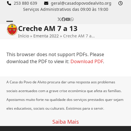
Skip
253 880 639
geral@casadopovodealvito.org
Serviços Administrativos das 09:00 às 19:00
to
content
Twitter
Facebook
YouTube
Whatsapp
Creche AM 7 a 13
Open
Close
Início
»
Ementa 2022
»
Creche AM 7 a…
mobile
mobile
menu
menu
This browser does not support PDFs. Please
download the PDF to view it:
Download PDF
.
A Casa do Povo de Alvito procura dar uma resposta aos problemas
sociais acentuados com a grave crise económica que afeta as famílias.
Apostamos muito forte na qualidade dos serviços prestados quer sejam
eles educativos, sociais ou culturais.
Existimos para o servir.
Saiba Mais