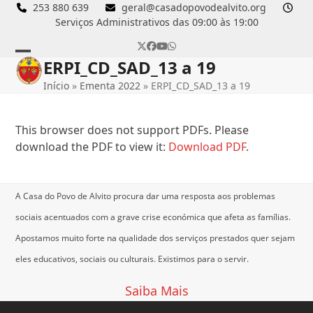
Skip
253 880 639
geral@casadopovodealvito.org
Serviços Administrativos das 09:00 às 19:00
to
content
Twitter
Facebook
YouTube
Whatsapp
ERPI_CD_SAD_13 a 19
Open
Close
Início
»
Ementa 2022
»
ERPI_CD_SAD_13 a 19
mobile
mobile
menu
menu
This browser does not support PDFs. Please
download the PDF to view it:
Download PDF
.
A Casa do Povo de Alvito procura dar uma resposta aos problemas
sociais acentuados com a grave crise económica que afeta as famílias.
Apostamos muito forte na qualidade dos serviços prestados quer sejam
eles educativos, sociais ou culturais.
Existimos para o servir.
Saiba Mais