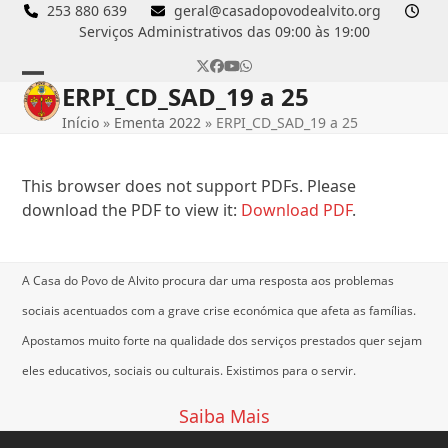
Skip
253 880 639
geral@casadopovodealvito.org
Serviços Administrativos das 09:00 às 19:00
to
content
Twitter
Facebook
YouTube
Whatsapp
ERPI_CD_SAD_19 a 25
Open
Close
Início
»
Ementa 2022
»
ERPI_CD_SAD_19 a 25
mobile
mobile
menu
menu
This browser does not support PDFs. Please
download the PDF to view it:
Download PDF
.
A Casa do Povo de Alvito procura dar uma resposta aos problemas
sociais acentuados com a grave crise económica que afeta as famílias.
Apostamos muito forte na qualidade dos serviços prestados quer sejam
eles educativos, sociais ou culturais.
Existimos para o servir.
Saiba Mais