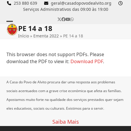
Skip
253 880 639
geral@casadopovodealvito.org
Serviços Administrativos das 09:00 às 19:00
to
content
Twitter
Facebook
YouTube
Whatsapp
PE 14 a 18
Open
Close
Início
»
Ementa 2022
»
PE 14 a 18
mobile
mobile
menu
menu
This browser does not support PDFs. Please
download the PDF to view it:
Download PDF
.
A Casa do Povo de Alvito procura dar uma resposta aos problemas
sociais acentuados com a grave crise económica que afeta as famílias.
Apostamos muito forte na qualidade dos serviços prestados quer sejam
eles educativos, sociais ou culturais.
Existimos para o servir.
Saiba Mais