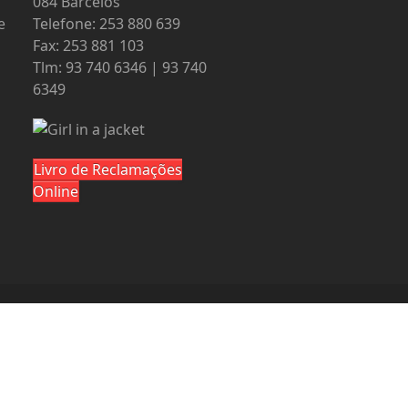
084 Barcelos
e
Telefone: 253 880 639
Fax: 253 881 103
Tlm: 93 740 6346 | 93 740
6349
Livro de Reclamações
Online