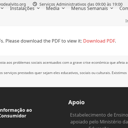
odealvito.org
Serviços Administrativos das 09:00 às 19:00
Instalações
Media
Menus Semanais
Com
I
s. Please download the PDF to view it:
Download PDF
.
osta aos problemas sociais acentuados com a grave crise económica que afeta a
 serviços prestados quer sejam eles educativos, sociais ou culturais.
Existimos
Apoio
Informação ao
Estabelecimento de Ensin
Consumidor
apoiado pelo Ministério da