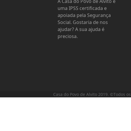
A Casa do Povo de Alvito é
uma IPSS certificada e
apoiada pela Segurança
Social. Gostaria de nos
ajudar? A sua ajuda é
preciosa.
Casa do Povo de Alvito 2019. ©Todos os 