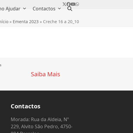
Twitter
Facebook
YouTube
Whatsapp
o Ajudar
Contactos
nício
»
Ementa 2023
»
Creche 16 a 20_10
s
Saiba Mais
Contactos
o
Morada: Rua da Aldeia, Nº
229, Alvito São Pedro, 4750-