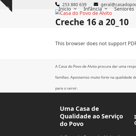
Skip
253 880 639
geral@casadopov
Inicio
Infância
Seniores
Show
to
notice
content
Creche 16 a 20_10
This browser does not support PDF
A Casa do Povo de Alvito procura dar uma resp
famílias.
Apostamos muito forte na qualidade dos
para o servir.
Uma Casa de
Qualidade ao Serviço
do Povo