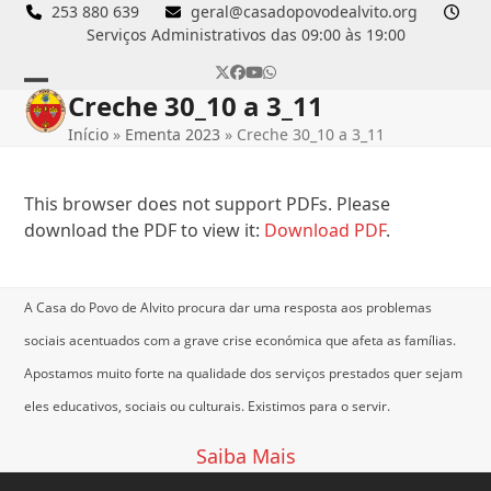
Skip
253 880 639
geral@casadopovodealvito.org
Serviços Administrativos das 09:00 às 19:00
to
content
Twitter
Facebook
YouTube
Whatsapp
Creche 30_10 a 3_11
Open
Close
Início
»
Ementa 2023
»
Creche 30_10 a 3_11
mobile
mobile
menu
menu
This browser does not support PDFs. Please
download the PDF to view it:
Download PDF
.
A Casa do Povo de Alvito procura dar uma resposta aos problemas
sociais acentuados com a grave crise económica que afeta as famílias.
Apostamos muito forte na qualidade dos serviços prestados quer sejam
eles educativos, sociais ou culturais.
Existimos para o servir.
Saiba Mais