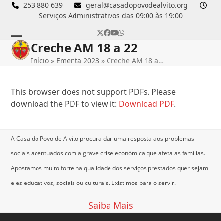
Skip
253 880 639
geral@casadopovodealvito.org
Serviços Administrativos das 09:00 às 19:00
to
content
Twitter
Facebook
YouTube
Whatsapp
Creche AM 18 a 22
Open
Close
Início
»
Ementa 2023
»
Creche AM 18 a…
mobile
mobile
menu
menu
This browser does not support PDFs. Please
download the PDF to view it:
Download PDF
.
A Casa do Povo de Alvito procura dar uma resposta aos problemas
sociais acentuados com a grave crise económica que afeta as famílias.
Apostamos muito forte na qualidade dos serviços prestados quer sejam
eles educativos, sociais ou culturais.
Existimos para o servir.
Saiba Mais