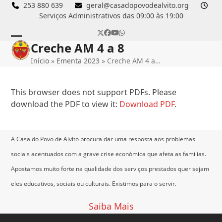
Skip
253 880 639
geral@casadopovodealvito.org
Serviços Administrativos das 09:00 às 19:00
to
content
Twitter
Facebook
YouTube
Whatsapp
Creche AM 4 a 8
Open
Close
Início
»
Ementa 2023
»
Creche AM 4 a…
mobile
mobile
menu
menu
This browser does not support PDFs. Please
download the PDF to view it:
Download PDF
.
A Casa do Povo de Alvito procura dar uma resposta aos problemas
sociais acentuados com a grave crise económica que afeta as famílias.
Apostamos muito forte na qualidade dos serviços prestados quer sejam
eles educativos, sociais ou culturais.
Existimos para o servir.
Saiba Mais