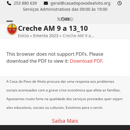
Skip
253 880 639
geral@casadopovodealvito.org
Serviços Administrativos das 09:00 às 19:00
to
content
Twitter
Facebook
YouTube
Whatsapp
Creche AM 9 a 13_10
Open
Close
Início
»
Ementa 2023
»
Creche AM 9 a…
mobile
mobile
menu
menu
This browser does not support PDFs. Please
download the PDF to view it:
Download PDF
.
A Casa do Povo de Alvito procura dar uma resposta aos problemas
sociais acentuados com a grave crise económica que afeta as famílias.
Apostamos muito forte na qualidade dos serviços prestados quer sejam
eles educativos, sociais ou culturais.
Existimos para o servir.
Saiba Mais