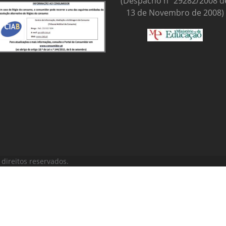
(Despacho nº 29282/2008 d
13 de Novembro de 2008)
direitos reservados.