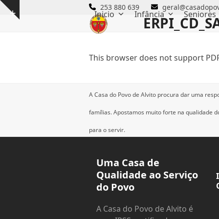
Skip
253 880 639
geral@casadopov
Inicio
Infância
Seniores
Show
to
ERPI_CD_SA
notice
content
This browser does not support PDF
A Casa do Povo de Alvito procura dar uma resp
famílias.
Apostamos muito forte na qualidade dos
para o servir.
Uma Casa de
Qualidade ao Serviço
do Povo
A Casa do Povo de Alvito é