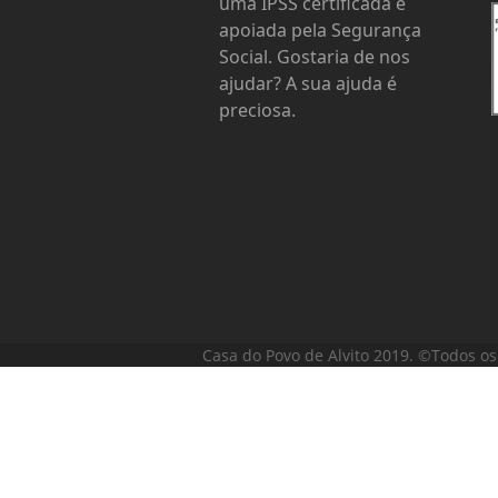
uma IPSS certificada e
apoiada pela Segurança
Social. Gostaria de nos
ajudar? A sua ajuda é
preciosa.
Casa do Povo de Alvito 2019. ©Todos os 