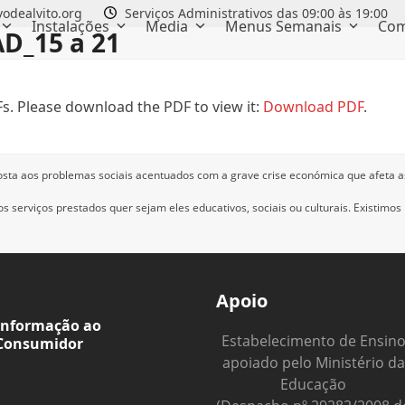
odealvito.org
Serviços Administrativos das 09:00 às 19:00
Instalações
Media
Menus Semanais
Com
D_15 a 21
s. Please download the PDF to view it:
Download PDF
.
osta aos problemas sociais acentuados com a grave crise económica que afeta a
 serviços prestados quer sejam eles educativos, sociais ou culturais.
Existimos
Apoio
Informação ao
Estabelecimento de Ensin
Consumidor
apoiado pelo Ministério da
Educação