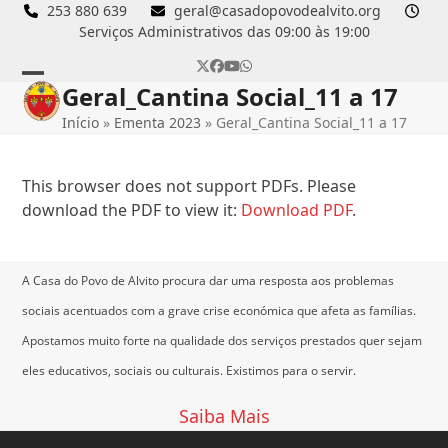
Skip
253 880 639
geral@casadopovodealvito.org
Serviços Administrativos das 09:00 às 19:00
to
content
Twitter
Facebook
YouTube
Whatsapp
Geral_Cantina Social_11 a 17
Open
Close
Início
»
Ementa 2023
»
Geral_Cantina Social_11 a 17
mobile
mobile
menu
menu
This browser does not support PDFs. Please
download the PDF to view it:
Download PDF
.
A Casa do Povo de Alvito procura dar uma resposta aos problemas
sociais acentuados com a grave crise económica que afeta as famílias.
Apostamos muito forte na qualidade dos serviços prestados quer sejam
eles educativos, sociais ou culturais.
Existimos para o servir.
Saiba Mais