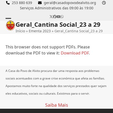
Skip
253 880 639
geral@casadopovodealvito.org
Serviços Administrativos das 09:00 às 19:00
to
content
Twitter
Facebook
YouTube
Whatsapp
Geral_Cantina Social_23 a 29
Open
Close
Início
»
Ementa 2023
»
Geral_Cantina Social_23 a 29
mobile
mobile
menu
menu
This browser does not support PDFs. Please
download the PDF to view it:
Download PDF
.
A Casa do Povo de Alvito procura dar uma resposta aos problemas
sociais acentuados com a grave crise económica que afeta as famílias.
Apostamos muito forte na qualidade dos serviços prestados quer sejam
eles educativos, sociais ou culturais.
Existimos para o servir.
Saiba Mais