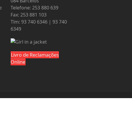
084 Barcelos
e
Telefone: 253 880 639
Fax: 253 881 103
Tlm: 93 740 6346 | 93 740
6349
Livro de Reclamações
Online