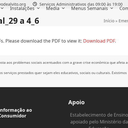
odealvito.org
Serviços Administrativos das 09:00 às 19:00
Instalações
Media
Menus Semanais
Com
l_29 a 4_6
Início
»
Emen
s. Please download the PDF to view it:
Download PDF
.
osta aos problemas sociais acentuados com a grave crise económica que afeta a
 serviços prestados quer sejam eles educativos, sociais ou culturais.
Existimos
Apoio
Informação ao
Estabelecimento de Ensin
Consumidor
apoiado pelo Ministério da