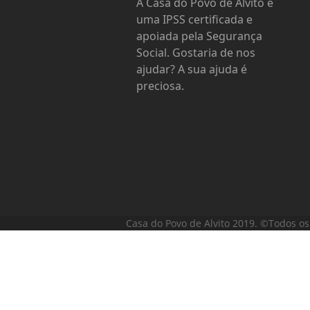
A Casa do Povo de Alvito é
uma IPSS certificada e
apoiada pela Segurança
Social. Gostaria de nos
ajudar? A sua ajuda é
preciosa.
Casa do Povo de Alvito 2019. ©Todos os 