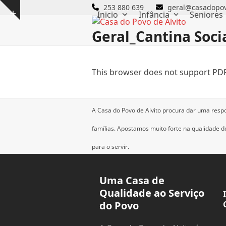
Skip
253 880 639
geral@casadopov
Inicio
Infância
Seniores
Show
to
notice
content
Geral_Cantina Socia
This browser does not support PDF
A Casa do Povo de Alvito procura dar uma resp
famílias.
Apostamos muito forte na qualidade dos
para o servir.
Uma Casa de
Qualidade ao Serviço
do Povo