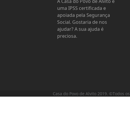
A Casa do Povo de Alvito é
uma IPSS certificada e
apoiada pela Segurança
Social. Gostaria de nos
ajudar? A sua ajuda é
preciosa.
Casa do Povo de Alvito 2019. ©Todos os 