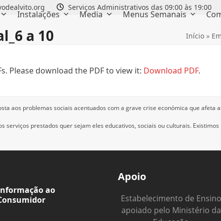
odealvito.org
Serviços Administrativos das 09:00 às 19:00
Instalações
Media
Menus Semanais
Com
l_6 a 10
Início
»
Em
s. Please download the PDF to view it:
Download PDF
.
osta aos problemas sociais acentuados com a grave crise económica que afeta a
 serviços prestados quer sejam eles educativos, sociais ou culturais.
Existimos
Apoio
Informação ao
Estabelecimento de Ensin
Consumidor
apoiado pelo Ministério da