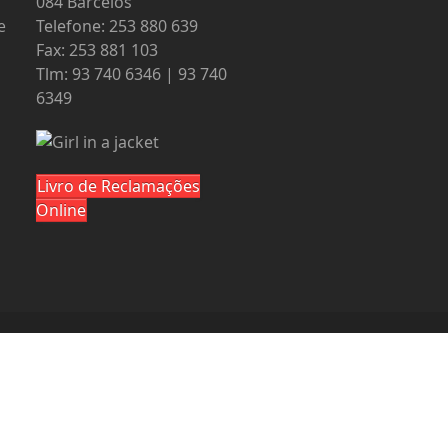
084 Barcelos
e
Telefone: 253 880 639
Fax: 253 881 103
Tlm: 93 740 6346 | 93 740
6349
Livro de Reclamações
Online