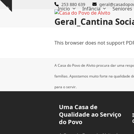
Skip
253 880 639
geral@casadopov
Inicio
Infância
Seniores
Show
to
notice
content
Geral_Cantina Socia
This browser does not support PDF
A Casa do Povo de Alvito procura dar uma resp
famílias.
Apostamos muito forte na qualidade dos
para o servir.
Uma Casa de
Qualidade ao Serviço
do Povo