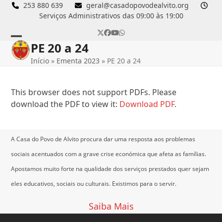
Skip
253 880 639
geral@casadopovodealvito.org
Serviços Administrativos das 09:00 às 19:00
to
content
Twitter
Facebook
YouTube
Whatsapp
PE 20 a 24
Open
Close
Início
»
Ementa 2023
»
PE 20 a 24
mobile
mobile
menu
menu
This browser does not support PDFs. Please
download the PDF to view it:
Download PDF
.
A Casa do Povo de Alvito procura dar uma resposta aos problemas
sociais acentuados com a grave crise económica que afeta as famílias.
Apostamos muito forte na qualidade dos serviços prestados quer sejam
eles educativos, sociais ou culturais.
Existimos para o servir.
Saiba Mais