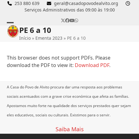
Skip
253 880 639
geral@casadopovodealvito.org
Serviços Administrativos das 09:00 às 19:00
to
content
Twitter
Facebook
YouTube
Whatsapp
PE 6 a 10
Open
Close
Início
»
Ementa 2023
»
PE 6 a 10
mobile
mobile
menu
menu
This browser does not support PDFs. Please
download the PDF to view it:
Download PDF
.
A Casa do Povo de Alvito procura dar uma resposta aos problemas
sociais acentuados com a grave crise económica que afeta as famílias.
Apostamos muito forte na qualidade dos serviços prestados quer sejam
eles educativos, sociais ou culturais.
Existimos para o servir.
Saiba Mais