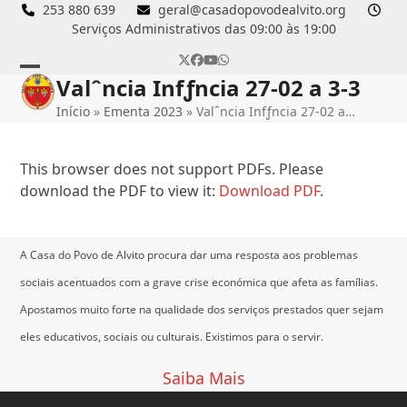
Skip
253 880 639
geral@casadopovodealvito.org
Serviços Administrativos das 09:00 às 19:00
to
content
Twitter
Facebook
YouTube
Whatsapp
Valˆncia Infƒncia 27-02 a 3-3
Open
Close
Início
»
Ementa 2023
»
Valˆncia Infƒncia 27-02 a…
mobile
mobile
menu
menu
This browser does not support PDFs. Please
download the PDF to view it:
Download PDF
.
A Casa do Povo de Alvito procura dar uma resposta aos problemas
sociais acentuados com a grave crise económica que afeta as famílias.
Apostamos muito forte na qualidade dos serviços prestados quer sejam
eles educativos, sociais ou culturais.
Existimos para o servir.
Saiba Mais