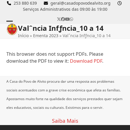
Skip
253 880 639
geral@casadopovodealvito.org
Serviços Administrativos das 09:00 às 19:00
to
content
Twitter
Facebook
YouTube
Whatsapp
Valˆncia Infƒncia_10 a 14
Open
Close
Início
»
Ementa 2023
»
Valˆncia Infƒncia_10 a 14
mobile
mobile
menu
menu
This browser does not support PDFs. Please
download the PDF to view it:
Download PDF
.
A Casa do Povo de Alvito procura dar uma resposta aos problemas
sociais acentuados com a grave crise económica que afeta as famílias.
Apostamos muito forte na qualidade dos serviços prestados quer sejam
eles educativos, sociais ou culturais.
Existimos para o servir.
Saiba Mais