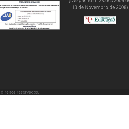
(Despacho nº 29282/2008 d
13 de Novembro de 2008)
direitos reservados.