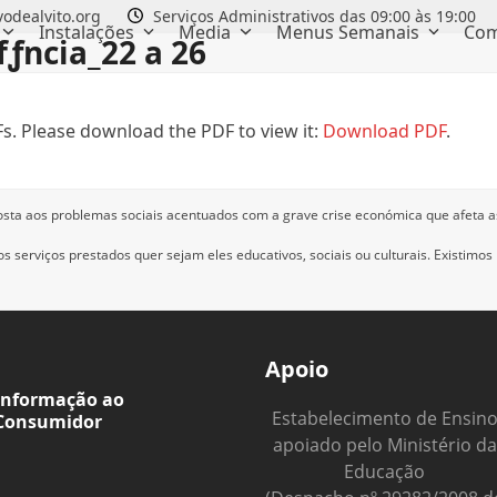
odealvito.org
Serviços Administrativos das 09:00 às 19:00
Instalações
Media
Menus Semanais
Com
fƒncia_22 a 26
s. Please download the PDF to view it:
Download PDF
.
osta aos problemas sociais acentuados com a grave crise económica que afeta a
 serviços prestados quer sejam eles educativos, sociais ou culturais.
Existimos
Apoio
Informação ao
Estabelecimento de Ensin
Consumidor
apoiado pelo Ministério da
Educação