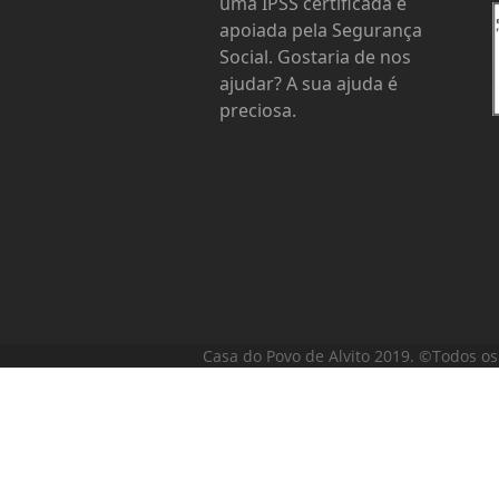
uma IPSS certificada e
apoiada pela Segurança
Social. Gostaria de nos
ajudar? A sua ajuda é
preciosa.
Casa do Povo de Alvito 2019. ©Todos os 