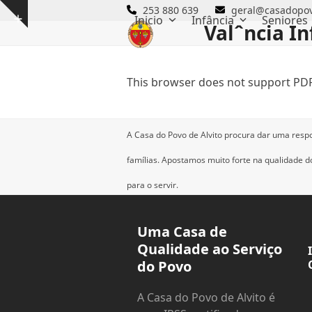
Skip
253 880 639
geral@casadopov
Inicio
Infância
Seniores
Show
to
Valˆncia In
notice
content
This browser does not support PDF
A Casa do Povo de Alvito procura dar uma resp
famílias.
Apostamos muito forte na qualidade dos
para o servir.
Uma Casa de
Qualidade ao Serviço
do Povo
A Casa do Povo de Alvito é