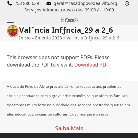
Skip
253 880 639
geral@casadopovodealvito.org
Serviços Administrativos das 09:00 às 19:00
to
content
Twitter
Facebook
YouTube
Whatsapp
Valˆncia Infƒncia_29 a 2_6
Open
Close
Início
»
Ementa 2023
»
Valˆncia Infƒncia_29 a 2_6
mobile
mobile
menu
menu
This browser does not support PDFs. Please
download the PDF to view it:
Download PDF
.
A Casa do Povo de Alvito procura dar uma resposta aos problemas
sociais acentuados com a grave crise económica que afeta as famílias.
Apostamos muito forte na qualidade dos serviços prestados quer sejam
eles educativos, sociais ou culturais.
Existimos para o servir.
Saiba Mais