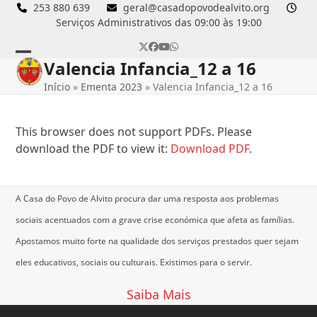
Skip
253 880 639
geral@casadopovodealvito.org
Serviços Administrativos das 09:00 às 19:00
to
content
Twitter
Facebook
YouTube
Whatsapp
Valencia Infancia_12 a 16
Open
Close
Início
»
Ementa 2023
»
Valencia Infancia_12 a 16
mobile
mobile
menu
menu
This browser does not support PDFs. Please
download the PDF to view it:
Download PDF
.
A Casa do Povo de Alvito procura dar uma resposta aos problemas
sociais acentuados com a grave crise económica que afeta as famílias.
Apostamos muito forte na qualidade dos serviços prestados quer sejam
eles educativos, sociais ou culturais.
Existimos para o servir.
Saiba Mais