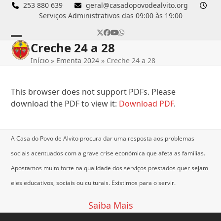
Skip
253 880 639
geral@casadopovodealvito.org
Serviços Administrativos das 09:00 às 19:00
to
content
Twitter
Facebook
YouTube
Whatsapp
Creche 24 a 28
Open
Close
Início
»
Ementa 2024
»
Creche 24 a 28
mobile
mobile
menu
menu
This browser does not support PDFs. Please
download the PDF to view it:
Download PDF
.
A Casa do Povo de Alvito procura dar uma resposta aos problemas
sociais acentuados com a grave crise económica que afeta as famílias.
Apostamos muito forte na qualidade dos serviços prestados quer sejam
eles educativos, sociais ou culturais.
Existimos para o servir.
Saiba Mais