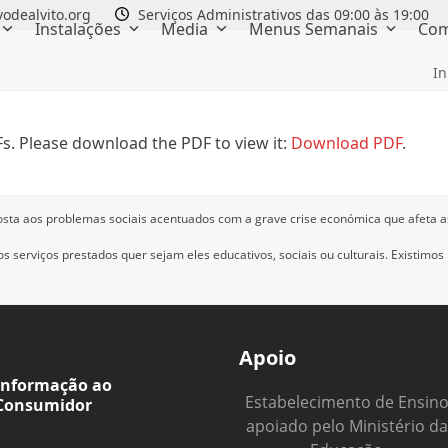
odealvito.org
Serviços Administrativos das 09:00 às 19:00
Instalações
Media
Menus Semanais
Com
In
s. Please download the PDF to view it:
Download PDF
.
osta aos problemas sociais acentuados com a grave crise económica que afeta a
 serviços prestados quer sejam eles educativos, sociais ou culturais.
Existimos
Apoio
Informação ao
Estabelecimento de Ensin
Consumidor
apoiado pelo Ministério da