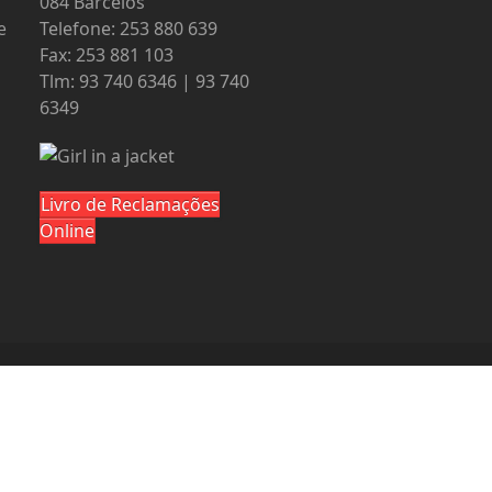
084 Barcelos
e
Telefone: 253 880 639
Fax: 253 881 103
Tlm: 93 740 6346 | 93 740
6349
Livro de Reclamações
Online