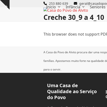
Skip
253 880 639
geral@casadopov
Inicio
Infância
Seniores
Show
to
notice
content
Creche 30_9 a 4_10
This browser does not support PDF
A Casa do Povo de Alvito procura dar uma resp
famílias.
Apostamos muito forte na qualidade dos
para o servir.
Uma Casa de
Qualidade ao Serviço
do Povo