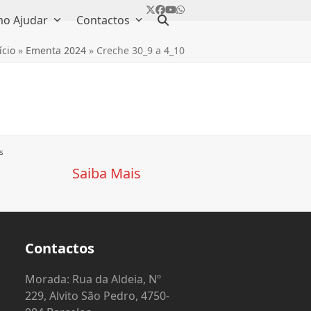
Twitter
Facebook
YouTube
Whatsapp
o Ajudar
Contactos
ício
»
Ementa 2024
»
Creche 30_9 a 4_10
s
Saiba Mais
Contactos
o
Morada: Rua da Aldeia, Nº
229, Alvito São Pedro, 4750-