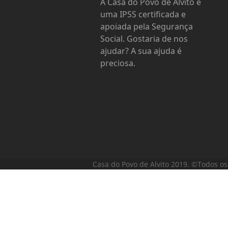
A Casa do Povo de Alvito é
uma IPSS certificada e
apoiada pela Segurança
Social. Gostaria de nos
ajudar? A sua ajuda é
preciosa.
Casa do Povo de Alvito 2019. ©Todos os 