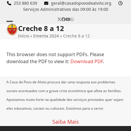
Skip
253 880 639
geral@casadopovodealvito.org
Serviços Administrativos das 09:00 às 19:00
to
content
Twitter
Facebook
YouTube
Whatsapp
Creche 8 a 12
Open
Close
Início
»
Ementa 2024
»
Creche 8 a 12
mobile
mobile
menu
menu
This browser does not support PDFs. Please
download the PDF to view it:
Download PDF
.
A Casa do Povo de Alvito procura dar uma resposta aos problemas
sociais acentuados com a grave crise económica que afeta as famílias.
Apostamos muito forte na qualidade dos serviços prestados quer sejam
eles educativos, sociais ou culturais.
Existimos para o servir.
Saiba Mais