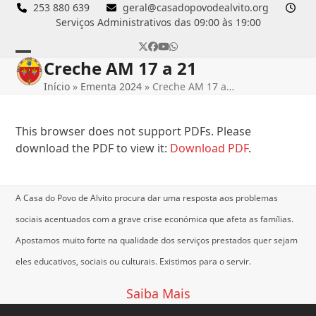
Skip
253 880 639
geral@casadopovodealvito.org
Serviços Administrativos das 09:00 às 19:00
to
content
Twitter
Facebook
YouTube
Whatsapp
Creche AM 17 a 21
Open
Close
Início
»
Ementa 2024
»
Creche AM 17 a…
mobile
mobile
menu
menu
This browser does not support PDFs. Please
download the PDF to view it:
Download PDF
.
A Casa do Povo de Alvito procura dar uma resposta aos problemas
sociais acentuados com a grave crise económica que afeta as famílias.
Apostamos muito forte na qualidade dos serviços prestados quer sejam
eles educativos, sociais ou culturais.
Existimos para o servir.
Saiba Mais